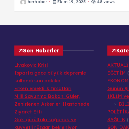
herhaber
Ekim 19, 2025
48 views
Son Haberler
Kate
Livakovic Krizi
AKTÜALİ
Isparta gece büyük depremle
EĞİTİM
(
sallandı son dakika
EKONOM
Erken emeklilik fırsatları
Günün Şii
Milli Savunma Bakanı Güler,
İKLİM v
Zehirlenen Askerleri Hastanede
BİL
Ziyaret Etti
POLİTİK
Gök gürültülü sağanak ve
SAĞLIK
(
kuvvetli rüzgar bekleniyor
SON DAK