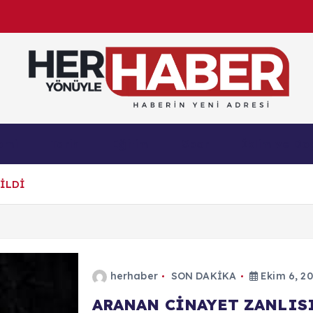
Haberin Yeni Adresi
omi
Tarih
Eğitim
Spor
İklim ve Do
İLDİ
herhaber
SON DAKİKA
Ekim 6, 2
ARANAN CİNAYET ZANLISI