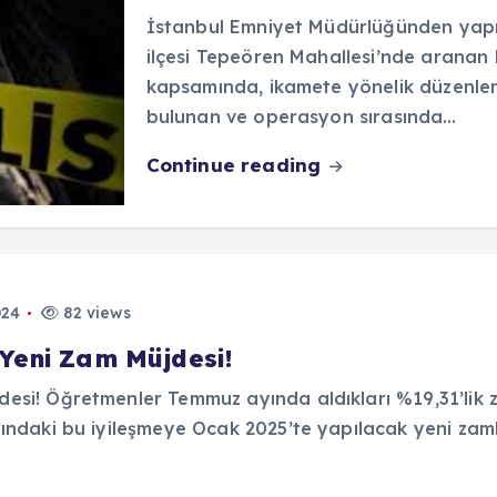
İstanbul Emniyet Müdürlüğünden yapıl
ilçesi Tepeören Mahallesi’nde aranan k
kapsamında, ikamete yönelik düzenl
bulunan ve operasyon sırasında…
Continue reading
024
82 views
Yeni Zam Müjdesi!
esi! Öğretmenler Temmuz ayında aldıkları %19,31’lik 
ındaki bu iyileşmeye Ocak 2025’te yapılacak yeni zam