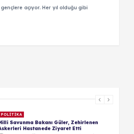
 gençlere açıyor. Her yıl olduğu gibi
POLİTİKA
İKLİ
Milli Savunma Bakanı Güler, Zehirlenen
Gök 
Askerleri Hastanede Ziyaret Etti
bekl