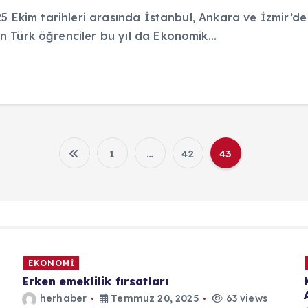
25 Ekim tarihleri arasında İstanbul, Ankara ve İzmir’de
en Türk öğrenciler bu yıl da Ekonomik…
1
…
42
43
Y
a
z
EKONOMİ
ı
Erken emeklilik fırsatları
herhaber
Temmuz 20, 2025
63 views