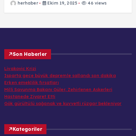
herhaber
Ekim 19, 2025
46 views
Son Haberler
Livakovic Krizi
Isparta gece büyük depremle sallandı son dakika
Erken emeklilik fırsatları
Milli Savunma Bakanı Güler, Zehirlenen Askerleri
Hastanede Ziyaret Etti
Gök gürültülü sağanak ve kuvvetli rüzgar bekleniyor
Kategoriler