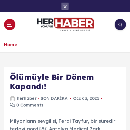
İ
ç
e
r
i
ğ
Haberin Yeni Adresi
e
Home
a
t
l
a
Ölümüyle Bir Dönem
Kapandı!
herhaber
SON DAKİKA
Ocak 3, 2025
0 Comments
Milyonların sevgilisi, Ferdi Tayfur, bir süredir
tedavi gördüğü Antalya Medical Park