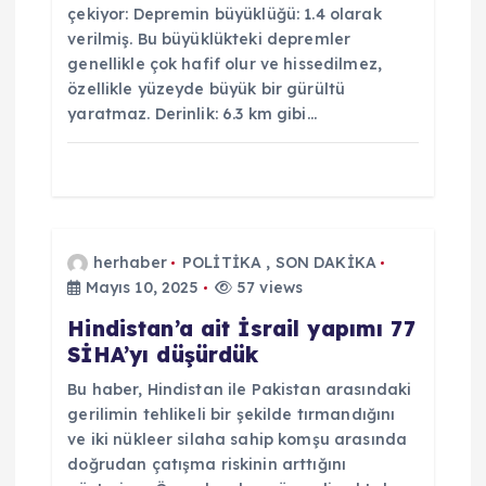
e
çekiyor: Depremin büyüklüğü: 1.4 olarak
s
verilmiş. Bu büyüklükteki depremler
genellikle çok hafif olur ve hissedilmez,
özellikle yüzeyde büyük bir gürültü
i
yaratmaz. Derinlik: 6.3 km gibi…
herhaber
POLİTİKA
,
SON DAKİKA
Mayıs 10, 2025
57 views
Hindistan’a ait İsrail yapımı 77
SİHA’yı düşürdük
Bu haber, Hindistan ile Pakistan arasındaki
gerilimin tehlikeli bir şekilde tırmandığını
ve iki nükleer silaha sahip komşu arasında
doğrudan çatışma riskinin arttığını