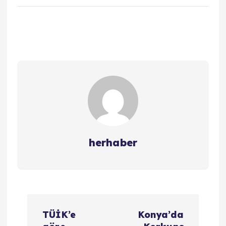
herhaber
Y
TÜİK’e
Konya’da