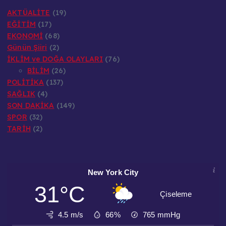
AKTÜALİTE
(19)
EĞİTİM
(17)
EKONOMİ
(68)
Günün Şiiri
(2)
İKLİM ve DOĞA OLAYLARI
(76)
BİLİM
(26)
POLİTİKA
(137)
SAĞLIK
(4)
SON DAKİKA
(149)
SPOR
(32)
TARİH
(2)
New York City
31°C
Çiseleme
4.5 m/s
66%
765
mmHg