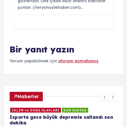
gösteriyor. Öne çıkan bazı önemli noktalar
şunlar: (heryonuylehaber.com)…
Bir yanıt yazın
Yorum yapabilmek için
oturum açmalısınız
.
Haberler
İKLİM ve DOĞA OLAYLARI
SON DAKİKA
Isparta gece büyük depremle sallandı son
E
dakika