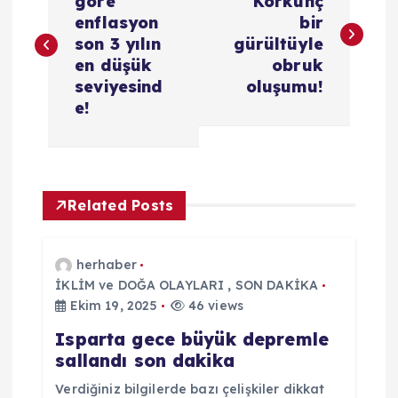
a
göre
Korkunç
enflasyon
bir
z
son 3 yılın
gürültüyle
en düşük
obruk
ı
seviyesind
oluşumu!
e!
g
e
Related Posts
z
i
herhaber
İKLİM ve DOĞA OLAYLARI
,
SON DAKİKA
n
Ekim 19, 2025
46 views
Isparta gece büyük depremle
m
sallandı son dakika
Verdiğiniz bilgilerde bazı çelişkiler dikkat