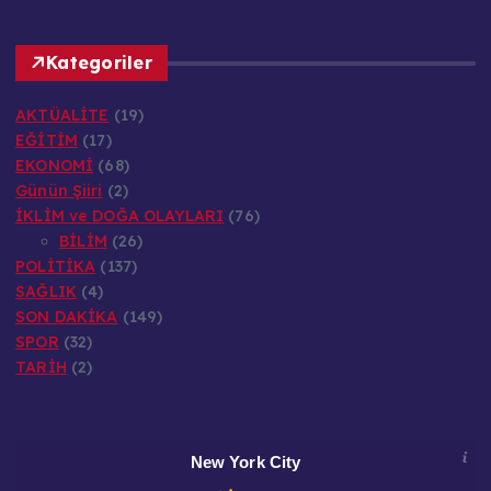
Kategoriler
AKTÜALİTE
(19)
EĞİTİM
(17)
EKONOMİ
(68)
Günün Şiiri
(2)
İKLİM ve DOĞA OLAYLARI
(76)
BİLİM
(26)
POLİTİKA
(137)
SAĞLIK
(4)
SON DAKİKA
(149)
SPOR
(32)
TARİH
(2)
New York City