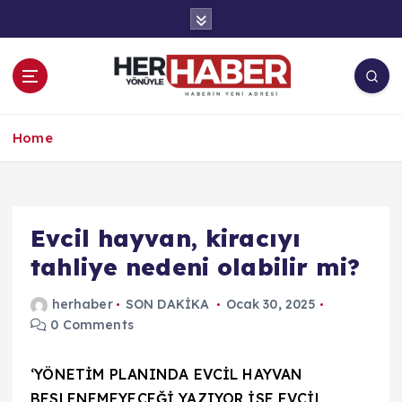
İ
ç
e
r
i
ğ
Haberin Yeni Adresi
e
Home
a
t
l
a
Evcil hayvan, kiracıyı
tahliye nedeni olabilir mi?
herhaber
SON DAKİKA
Ocak 30, 2025
0 Comments
‘YÖNETİM PLANINDA EVCİL HAYVAN
BESLENEMEYECEĞİ YAZIYOR İSE EVCİL