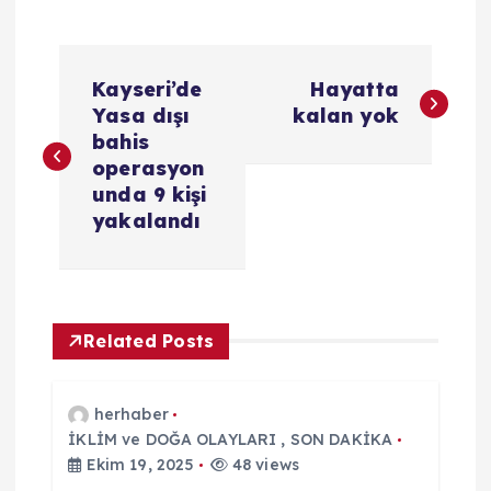
Y
Kayseri’de
Hayatta
a
Yasa dışı
kalan yok
bahis
z
operasyon
unda 9 kişi
ı
yakalandı
g
e
Related Posts
z
herhaber
i
İKLİM ve DOĞA OLAYLARI
,
SON DAKİKA
Ekim 19, 2025
48 views