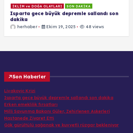
İKLİM ve DOĞA OLAYLARI
SON DAKİKA
Isparta gece büyük depremle sallandı son
E
dakika
herhaber
Ekim 19, 2025
48 views
Son Haberler
Livakovic Krizi
Isparta gece büyük depremle sallandı son dakika
Erken emeklilik fırsatları
Milli Savunma Bakanı Güler, Zehirlenen Askerleri
Hastanede Ziyaret Etti
Gök gürültülü sağanak ve kuvvetli rüzgar bekleniyor