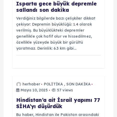
n
Isparta gece büyük depremle
sallandı son dakika
m
Verdiğiniz bilgilerde bazı çelişkiler dikkat
e
çekiyor: Depremin büyüklüğü: 1.4 olarak
verilmiş. Bu büyüklükteki depremler
s
genellikle çok hafif olur ve hissedilmez,
özellikle yüzeyde büyük bir gürültü
yaratmaz. Derinlik: 6.3 km gibi…
i
herhaber
POLİTİKA
,
SON DAKİKA
Mayıs 10, 2025
57 views
Hindistan’a ait İsrail yapımı 77
SİHA’yı düşürdük
Bu haber, Hindistan ile Pakistan arasındaki