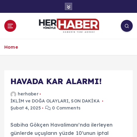
İ
ç
e
r
i
ğ
Haberin Yeni Adresi
e
Home
a
t
l
a
HAVADA KAR ALARMI!
herhaber
İKLİM ve DOĞA OLAYLARI
,
SON DAKİKA
Şubat 4, 2025
0 Comments
Sabiha Gökçen Havalimanı’nda ilerleyen
günlerde uçuşların yüzde 10’unun iptal