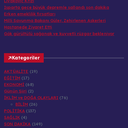
Livakovic Krizi
Isparta gece büyük depremle sallandı son dakika
Erken emeklilik fırsatları
Milli Savunma Bakanı Güler, Zehirlenen Askerleri
Hastanede Ziyaret Etti
Gök gürültülü sağanak ve kuvvetli rüzgar bekleniyor
Kategoriler
AKTÜALİTE
(19)
EĞİTİM
(17)
EKONOMİ
(68)
Günün Şiiri
(2)
İKLİM ve DOĞA OLAYLARI
(76)
BİLİM
(26)
POLİTİKA
(137)
SAĞLIK
(4)
SON DAKİKA
(149)