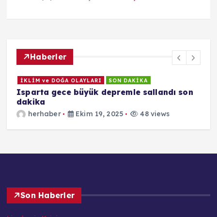
Haberler
İKLİM ve DOĞA OLAYLARI
SON DAKİKA
Isparta gece büyük depremle sallandı son
E
dakika
herhaber
Ekim 19, 2025
48 views
Son Haberler