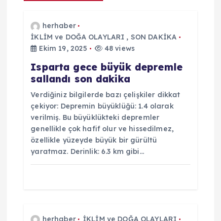
e
herhaber
z
İKLİM ve DOĞA OLAYLARI
,
SON DAKİKA
Ekim 19, 2025
48 views
i
Isparta gece büyük depremle
sallandı son dakika
n
Verdiğiniz bilgilerde bazı çelişkiler dikkat
m
çekiyor: Depremin büyüklüğü: 1.4 olarak
verilmiş. Bu büyüklükteki depremler
e
genellikle çok hafif olur ve hissedilmez,
özellikle yüzeyde büyük bir gürültü
yaratmaz. Derinlik: 6.3 km gibi…
s
i
herhaber
İKLİM ve DOĞA OLAYLARI