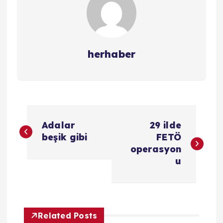
herhaber
Y
Adalar
29 ilde
a
beşik gibi
FETÖ
operasyon
z
u
ı
g
Related Posts